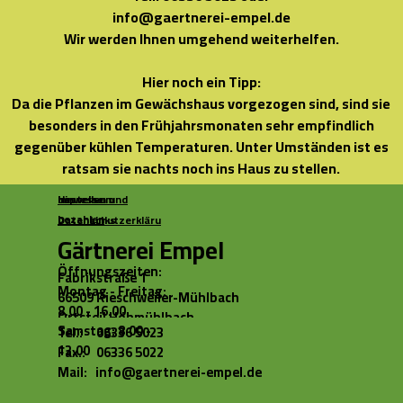
info@gaertnerei-empel.de
Wir werden Ihnen umgehend weiterhelfen.
Hier noch ein Tipp:
Da die Pflanzen im Gewächshaus vorgezogen sind, sind sie
besonders in den Frühjahrsmonaten sehr empfindlich
gegenüber kühlen Temperaturen. Unter Umständen ist es
ratsam sie nachts noch ins Haus zu stellen.
Hinweise
bestellen und
Impressum
bezahlen
Datenschutzerklärung
Links
Gärtnerei Empel
Öffnungszeiten:
Fabrikstraße 1
Montag - Freitag:
66509 Rieschweiler-Mühlbach
8.00 - 16.00
Ortsteil Höhmühlbach
Samstag: 8.00 -
Tel.: 06336 5023
12.00
Fax.: 06336 5022
Mail: info@gaertnerei-empel.de